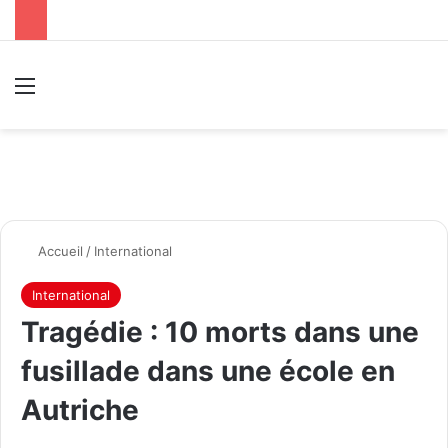
Menu
R
Accueil
/
International
International
Tragédie : 10 morts dans une
fusillade dans une école en
Autriche