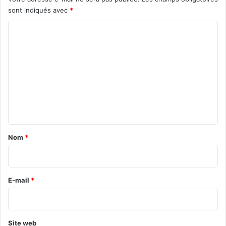
sont indiqués avec
*
C
o
m
m
e
n
t
a
Nom
*
i
r
e
E-mail
*
*
Site web