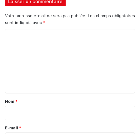
Laisser un commentaire
Votre adresse e-mail ne sera pas publiée.
Les champs obligatoires
sont indiqués avec
*
C
o
m
m
e
n
t
a
Nom
*
i
r
e
E-mail
*
*