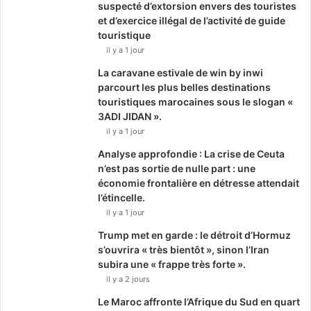
suspecté d’extorsion envers des touristes
et d’exercice illégal de l’activité de guide
touristique
il y a 1 jour
La caravane estivale de win by inwi
parcourt les plus belles destinations
touristiques marocaines sous le slogan «
3ADI JIDAN ».
il y a 1 jour
Analyse approfondie : La crise de Ceuta
n’est pas sortie de nulle part : une
économie frontalière en détresse attendait
l’étincelle.
il y a 1 jour
Trump met en garde : le détroit d’Hormuz
s’ouvrira « très bientôt », sinon l’Iran
subira une « frappe très forte ».
il y a 2 jours
Le Maroc affronte l’Afrique du Sud en quart